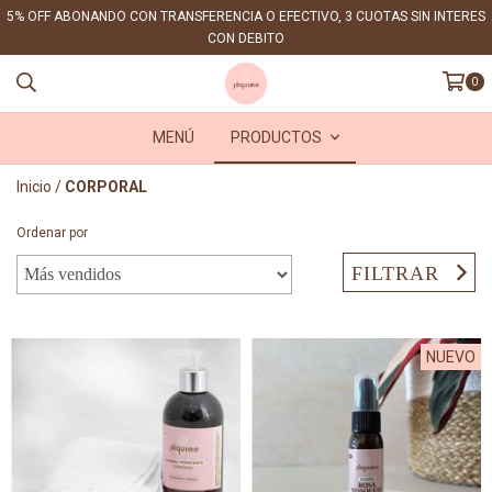
5% OFF ABONANDO CON TRANSFERENCIA O EFECTIVO, 3 CUOTAS SIN INTERES
CON DEBITO
0
MENÚ
PRODUCTOS
Inicio
/
CORPORAL
Ordenar por
FILTRAR
NUEVO