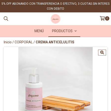
5% OFF ABONANDO CON TRANSFERENCIA O EFECTIVO, 3 CUOTAS SIN INTERES
CON DEBITO
0
MENÚ
PRODUCTOS
Inicio
/
CORPORAL
/
CREMA ANTICELULITIS